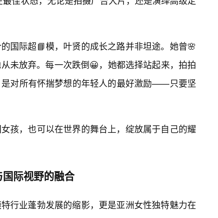
持在最佳状态，无论是拍摄广告大片，还是演绎高级定
的国际超📘模，叶贤的成长之路并非坦途。她曾🌸
从未放弃。每一次跌倒😀，她都选择站起来，拍拍
，是对所有怀揣梦想的年轻人的最好激励——只要坚
国女孩，也可以在世界的舞台上，绽放属于自己的耀
与国际视野的融合
模特行业蓬勃发展的缩影，更是亚洲女性独特魅力在