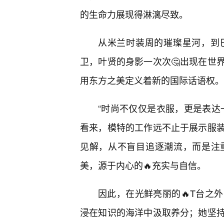
的生命力展现得淋漓尽致。
从米兰时装周的璀璨星河，到
卫，叶贤的身影一次次🤔出现在世
用东方之美定义着新的国际话语权。
“时尚不仅仅是衣服，更是表达
看来，模特的工作远不止于展示服
见解，从不盲目追逐潮流，而是注
美，源于内心的🔥充实与自信。
因此，在光鲜亮丽的🔥T台之
浸在知识的海洋中汲取养分；她坚