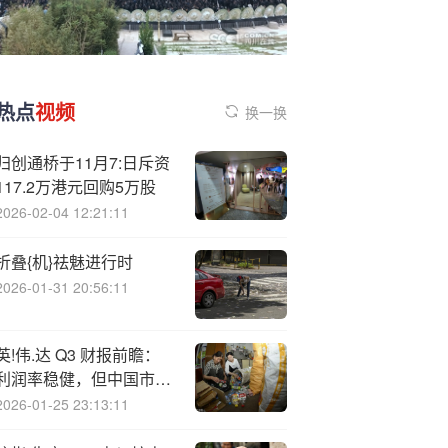
热点
视频
换一换
归创通桥于11月7:日斥资
117.2万港元回购5万股
2026-02-04 12:21:11
折叠{机}祛魅进行时
2026-01-31 20:56:11
英!伟.达 Q3 财报前瞻：
利润率稳健，但中国市场
遇挑战
2026-01-25 23:13:11