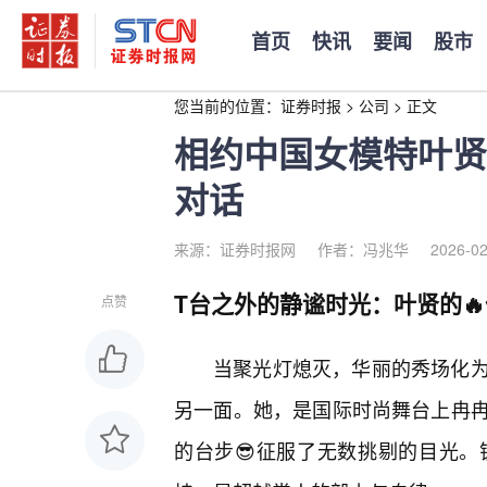
首页
快讯
要闻
股市
您当前的位置：
证券时报
>
公司
>
正文
相约中国女模特叶贤
对话
来源：证券时报网
作者：冯兆华
2026-02
T台之外的静谧时光：叶贤的
点赞
当聚光灯熄灭，华丽的秀场化
另一面。她，是国际时尚舞台上冉
的台步😎征服了无数挑剔的目光