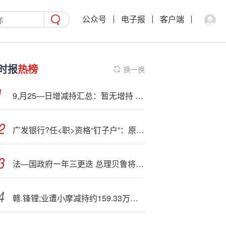
公众号
电子报
客户端
时报
热榜
换一换
9,月25—日增减持汇总：暂无增持 杭华股份等16股减持（表）
广发银行?任<职>资格“钉子户”：原副行长王兵当选董事两年未获核准
法—国政府一年三更迭 总理贝鲁将因信任投票失败而辞职
赣.锋锂;业遭小摩减持约159.33万股 每股作价约59.13港元