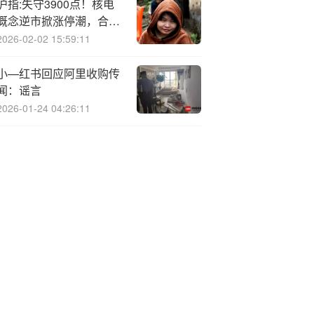
沪指:失守3900点！核电
概念逆市掀涨停潮，合锻
智能9天5板
2026-02-02 15:59:11
小—红书回应阿里收购传
闻：谣言
2026-01-24 04:26:11