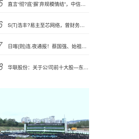
直言“彻?底‘摒’弃规模情结”，中信银行高管称不以风险下沉换业绩，将继续降低负债成本
S{T}浩丰?易主至芯网络，曾财务造假受罚，股民索赔进行中
日喀{则}连.夜通报！蔡国强、始祖鸟道歉了
华联股份：关于公!司前十大股—东持股情况请以公司披露的定期报告为准