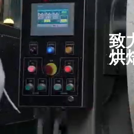
致
广东省中山市火炬高新技术开发区
+86-13482874048
烘
info@qsworth.com
qsworth