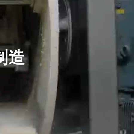
关于我们
集团介绍
产品中心
合作客户
制造
QSworth强盛
新闻动态
百福得机械
3F三丰科技
新闻资讯
联系我们
联系方式